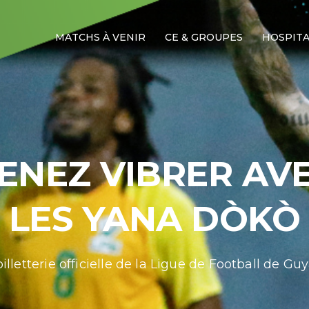
MATCHS À VENIR
CE & GROUPES
HOSPITA
ENEZ VIBRER AV
LES YANA DÒKÒ
billetterie officielle de la Ligue de Football de Gu