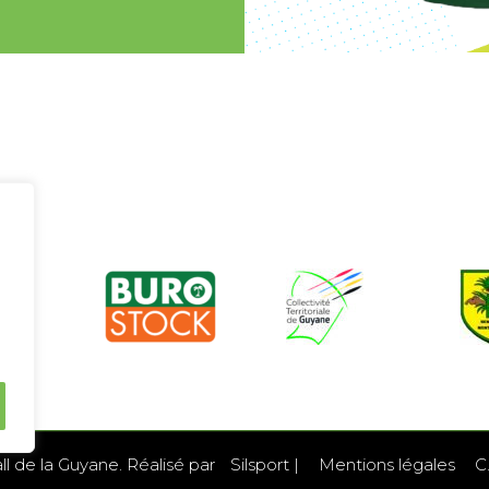
l de la Guyane. Réalisé par
Silsport
|
Mentions légales
C.