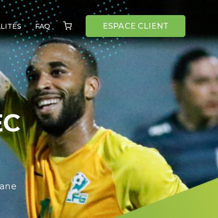
ESPACE CLIENT
LITÉS
FAQ
EC
yane