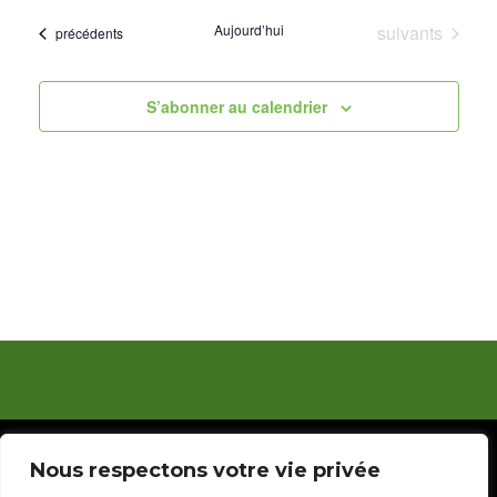
par
vue
une
Évènements
Aujourd’hui
suivants
cons
Évènements
précédents
date.
Évè
S’abonner au calendrier
© 2023 Ligue de Football de la Guyane. Réalisé par
Nous respectons votre vie privée
Silsport