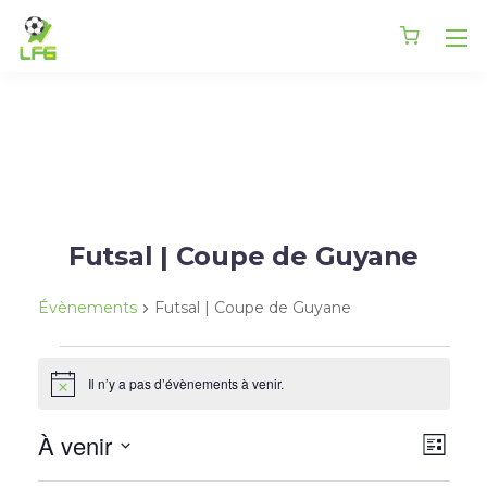
Futsal | Coupe de Guyane
Évènements
Futsal | Coupe de Guyane
Il n’y a pas d’évènements à venir.
Notice
À venir
Navi
Navi
Liste
de
Sélectionnez