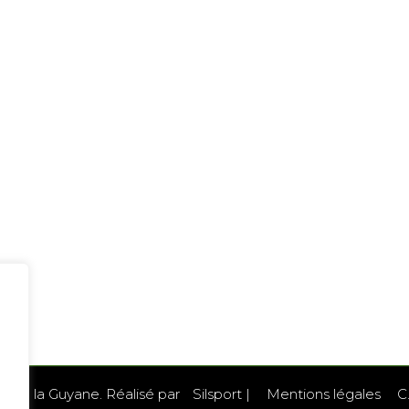
l de la Guyane. Réalisé par
Silsport
|
Mentions légales
C.