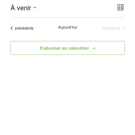
À venir
Navi
Navi
Liste
de
Sélectionnez
par
vue
une
Évènements
Aujourd’hui
suivants
cons
Évènements
précédents
date.
Évè
S’abonner au calendrier