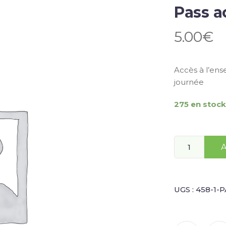
Pass a
5.00
€
Accès à l’en
journée
275 en stock
A
UGS :
458-1-