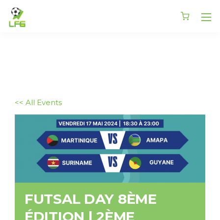
<< All Events
FUTSAL DAY 8ÈME
ÉDITION | 2ÈME