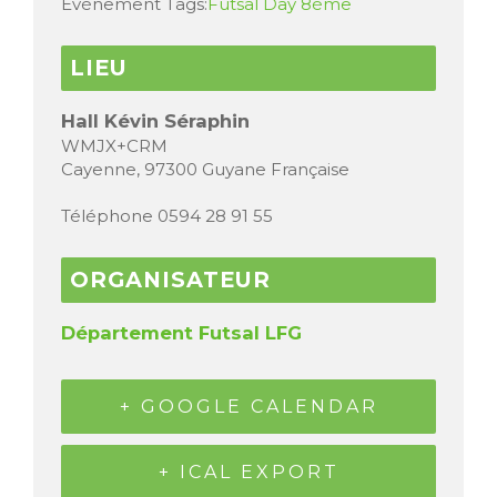
Évènement Tags:
Futsal Day 8ème
LIEU
Hall Kévin Séraphin
WMJX+CRM
Cayenne
,
97300
Guyane Française
Téléphone
0594 28 91 55
ORGANISATEUR
Département Futsal LFG
+ GOOGLE CALENDAR
+ ICAL EXPORT