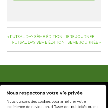
«
FUTSAL DAY 8ÈME ÉDITION | 1ÈRE JOURNÉE
FUTSAL DAY 8ÈME ÉDITION | 3ÈME JOURNÉE
»
© 2023 Ligue de Football de la Guyane. Réalisé par
Nous respectons votre vie privée
Silsport
Nous utilisons des cookies pour améliorer votre
|
expérience de navigation, diffuser des publicités ou du