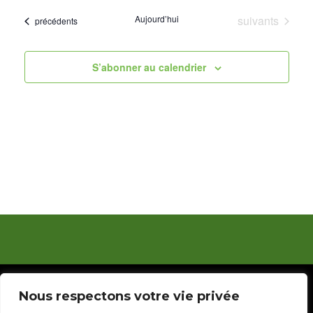
par
vue
une
Évènements
Aujourd’hui
suivants
cons
Évènements
précédents
date.
Évè
S’abonner au calendrier
© 2023 Ligue de Football de la Guyane. Réalisé par
Nous respectons votre vie privée
Silsport