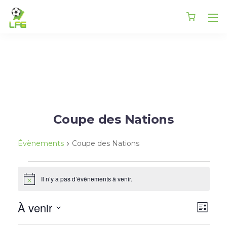
Coupe des Nations
Évènements
Coupe des Nations
Il n’y a pas d’évènements à venir.
Notice
À venir
Navi
Navi
Liste
de
Sélectionnez